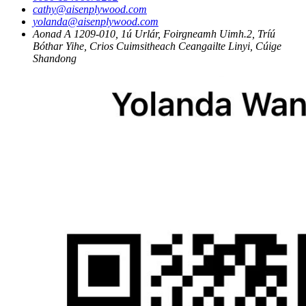
cathy@aisenplywood.com
yolanda@aisenplywood.com
Aonad A 1209-010, 1ú Urlár, Foirgneamh Uimh.2, Tríú
Bóthar Yihe, Crios Cuimsitheach Ceangailte Linyi, Cúige
Shandong