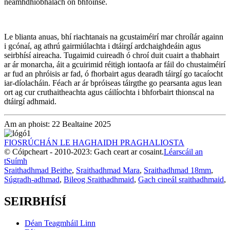
neamhdhíobhálach ón bhfoinse.
Le blianta anuas, bhí riachtanais na gcustaiméirí mar chroílár againn
i gcónaí, ag athrú gairmiúlachta i dtáirgí ardchaighdeáin agus
seirbhísí aireacha. Tugaimid cuireadh ó chroí duit cuairt a thabhairt
ar ár monarcha, áit a gcuirimid réitigh iontaofa ar fáil do chustaiméirí
ar fud an phróisis ar fad, ó fhorbairt agus dearadh táirgí go tacaíocht
iar-díolacháin. Féach ar ár bpróiseas táirgthe go pearsanta agus lean
ort ag cur cruthaitheachta agus cáilíochta i bhforbairt thionscal na
dtáirgí adhmaid.
Am an phoist: 22 Bealtaine 2025
FIOSRÚCHÁN LE HAGHAIDH PRAGHALIOSTA
© Cóipcheart - 2010-2023: Gach ceart ar cosaint.
Léarscáil an
tSuímh
Sraithadhmad Beithe
,
Sraithadhmad Mara
,
Sraithadhmad 18mm
,
Súgradh-adhmad
,
Bileog Sraithadhmaid
,
Gach cineál sraithadhmaid
,
SEIRBHÍSÍ
Déan Teagmháil Linn