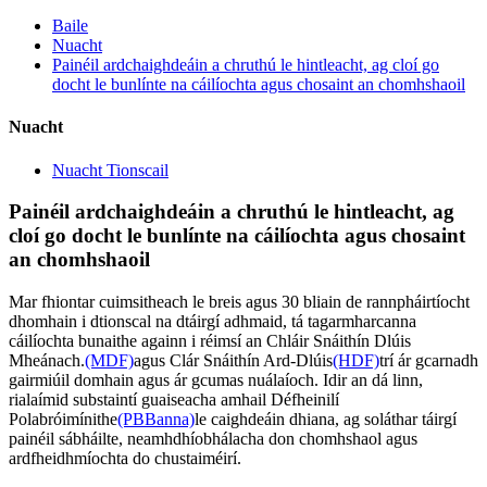
Baile
Nuacht
Painéil ardchaighdeáin a chruthú le hintleacht, ag cloí go
docht le bunlínte na cáilíochta agus chosaint an chomhshaoil
Nuacht
Nuacht Tionscail
Painéil ardchaighdeáin a chruthú le hintleacht, ag
cloí go docht le bunlínte na cáilíochta agus chosaint
an chomhshaoil
Mar fhiontar cuimsitheach le breis agus 30 bliain de rannpháirtíocht
dhomhain i dtionscal na dtáirgí adhmaid, tá tagarmharcanna
cáilíochta bunaithe againn i réimsí an Chláir Snáithín Dlúis
Mheánach.
(MDF)
agus Clár Snáithín Ard-Dlúis
(HDF)
trí ár gcarnadh
gairmiúil domhain agus ár gcumas nuálaíoch. Idir an dá linn,
rialaímid substaintí guaiseacha amhail Défheinilí
Polabróimínithe
(PBBanna)
le caighdeáin dhiana, ag soláthar táirgí
painéil sábháilte, neamhdhíobhálacha don chomhshaol agus
ardfheidhmíochta do chustaiméirí.