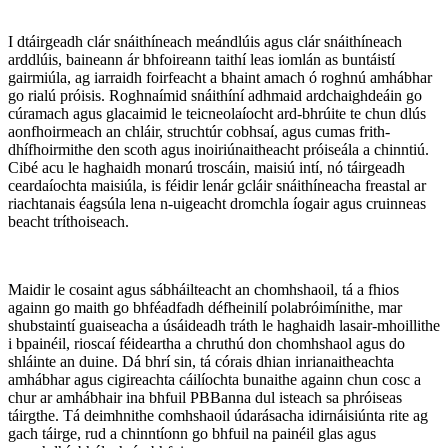
I dtáirgeadh clár snáithíneach meándlúis agus clár snáithíneach
arddlúis, baineann ár bhfoireann taithí leas iomlán as buntáistí
gairmiúla, ag iarraidh foirfeacht a bhaint amach ó roghnú amhábhar
go rialú próisis. Roghnaímid snáithíní adhmaid ardchaighdeáin go
cúramach agus glacaimid le teicneolaíocht ard-bhrúite te chun dlús
aonfhoirmeach an chláir, struchtúr cobhsaí, agus cumas frith-
dhífhoirmithe den scoth agus inoiriúnaitheacht próiseála a chinntiú.
Cibé acu le haghaidh monarú troscáin, maisiú intí, nó táirgeadh
ceardaíochta maisiúla, is féidir lenár gcláir snáithíneacha freastal ar
riachtanais éagsúla lena n-uigeacht dromchla íogair agus cruinneas
beacht tríthoiseach.
Maidir le cosaint agus sábháilteacht an chomhshaoil, tá a fhios
againn go maith go bhféadfadh défheinilí polabróimínithe, mar
shubstaintí guaiseacha a úsáideadh tráth le haghaidh lasair-mhoillithe
i bpainéil, rioscaí féideartha a chruthú don chomhshaol agus do
shláinte an duine. Dá bhrí sin, tá córais dhian inrianaitheachta
amhábhar agus cigireachta cáilíochta bunaithe againn chun cosc a
chur ar amhábhair ina bhfuil PBBanna dul isteach sa phróiseas
táirgthe. Tá deimhnithe comhshaoil údarásacha idirnáisiúnta rite ag
gach táirge, rud a chinntíonn go bhfuil na painéil glas agus