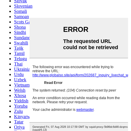
Slovak
Slovenian
Somali
Samoan
Scots Gaelic
Shona
Sindhi
Sundanese
Swahili
Tajik
Tamil
Telugu
Thai
Ukrainian
Urdu
Uzbek
Vietnamese
Welsh
Xhosa
Yiddish
Yoruba
Zulu
Kinyarwanda
Tatar
Oriya