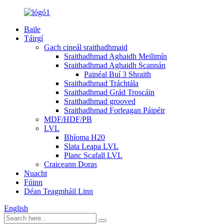
Baile
Táirgí
Gach cineál sraithadhmaid
Sraithadhmad Aghaidh Meilimín
Sraithadhmad Aghaidh Scannán
Painéal Buí 3 Shraith
Sraithadhmad Tráchtála
Sraithadhmad Grád Troscáin
Sraithadhmad grooved
Sraithadhmad Forleagan Páipéir
MDF/HDF/PB
LVL
Bhíoma H20
Slata Leapa LVL
Planc Scafall LVL
Craiceann Doras
Nuacht
Fúinn
Déan Teagmháil Linn
English