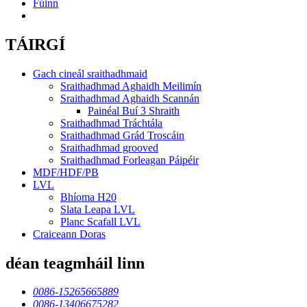
Fúinn
TÁIRGÍ
Gach cineál sraithadhmaid
Sraithadhmad Aghaidh Meilimín
Sraithadhmad Aghaidh Scannán
Painéal Buí 3 Shraith
Sraithadhmad Tráchtála
Sraithadhmad Grád Troscáin
Sraithadhmad grooved
Sraithadhmad Forleagan Páipéir
MDF/HDF/PB
LVL
Bhíoma H20
Slata Leapa LVL
Planc Scafall LVL
Craiceann Doras
déan teagmháil linn
0086-15265665889
0086-13406675282