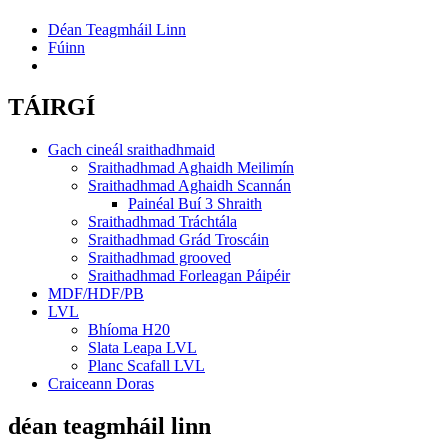
Déan Teagmháil Linn
Fúinn
TÁIRGÍ
Gach cineál sraithadhmaid
Sraithadhmad Aghaidh Meilimín
Sraithadhmad Aghaidh Scannán
Painéal Buí 3 Shraith
Sraithadhmad Tráchtála
Sraithadhmad Grád Troscáin
Sraithadhmad grooved
Sraithadhmad Forleagan Páipéir
MDF/HDF/PB
LVL
Bhíoma H20
Slata Leapa LVL
Planc Scafall LVL
Craiceann Doras
déan teagmháil linn