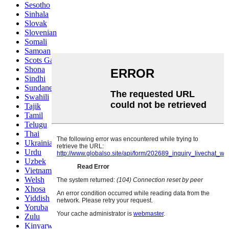
Sesotho
Sinhala
Slovak
Slovenian
Somali
Samoan
Scots Gaelic
Shona
Sindhi
Sundanese
Swahili
Tajik
Tamil
Telugu
Thai
Ukrainian
Urdu
Uzbek
Vietnamese
Welsh
Xhosa
Yiddish
Yoruba
Zulu
Kinyarwanda