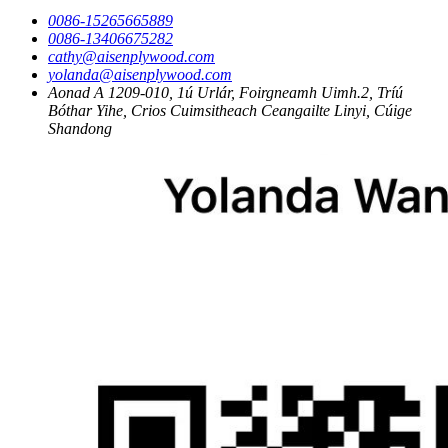
0086-15265665889
0086-13406675282
cathy@aisenplywood.com
yolanda@aisenplywood.com
Aonad A 1209-010, 1ú Urlár, Foirgneamh Uimh.2, Tríú
Bóthar Yihe, Crios Cuimsitheach Ceangailte Linyi, Cúige
Shandong