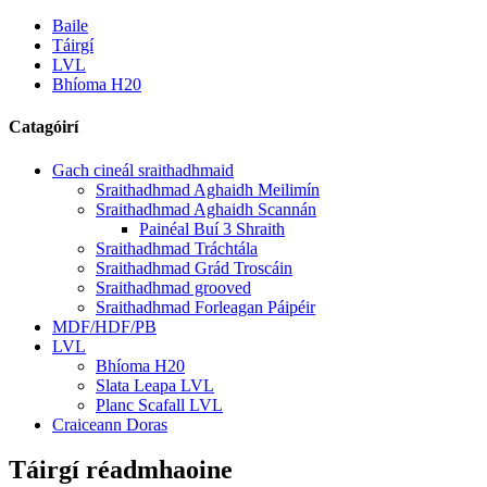
Baile
Táirgí
LVL
Bhíoma H20
Catagóirí
Gach cineál sraithadhmaid
Sraithadhmad Aghaidh Meilimín
Sraithadhmad Aghaidh Scannán
Painéal Buí 3 Shraith
Sraithadhmad Tráchtála
Sraithadhmad Grád Troscáin
Sraithadhmad grooved
Sraithadhmad Forleagan Páipéir
MDF/HDF/PB
LVL
Bhíoma H20
Slata Leapa LVL
Planc Scafall LVL
Craiceann Doras
Táirgí réadmhaoine