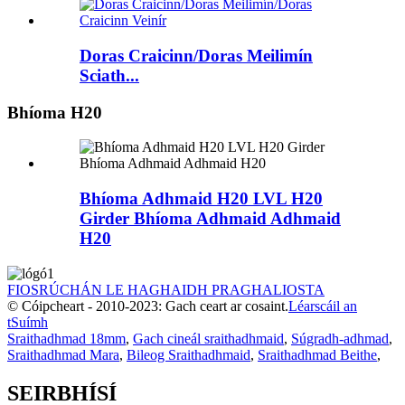
Doras Craicinn/Doras Meilimín
Sciath...
Bhíoma H20
Bhíoma Adhmaid H20 LVL H20
Girder Bhíoma Adhmaid Adhmaid
H20
FIOSRÚCHÁN LE HAGHAIDH PRAGHALIOSTA
© Cóipcheart - 2010-2023: Gach ceart ar cosaint.
Léarscáil an
tSuímh
Sraithadhmad 18mm
,
Gach cineál sraithadhmaid
,
Súgradh-adhmad
,
Sraithadhmad Mara
,
Bileog Sraithadhmaid
,
Sraithadhmad Beithe
,
SEIRBHÍSÍ