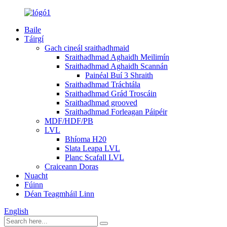
Baile
Táirgí
Gach cineál sraithadhmaid
Sraithadhmad Aghaidh Meilimín
Sraithadhmad Aghaidh Scannán
Painéal Buí 3 Shraith
Sraithadhmad Tráchtála
Sraithadhmad Grád Troscáin
Sraithadhmad grooved
Sraithadhmad Forleagan Páipéir
MDF/HDF/PB
LVL
Bhíoma H20
Slata Leapa LVL
Planc Scafall LVL
Craiceann Doras
Nuacht
Fúinn
Déan Teagmháil Linn
English